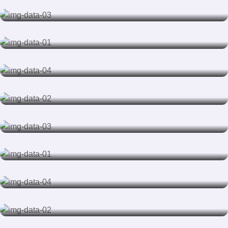
SCIENCE
Education Program
FITNESS
All in One Place Together
SKILLS
Easy To Learn
INTEGRATING
Sport Program
CREATIVITY
Color Matching
SKILLS
Drawing
LIVING
Learning Disciplines