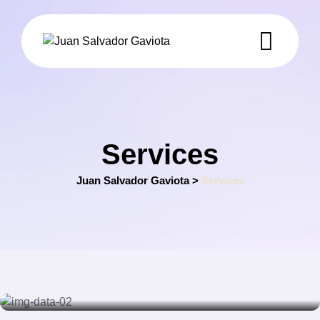
Services
Juan Salvador Gaviota
>
Services
CREATIVITY
Funny Games
LIVING
Professional Teachers