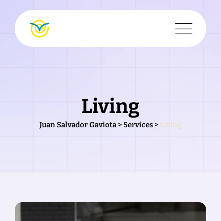
Skip
to
content
Living
Juan Salvador Gaviota
>
Services
>
Living