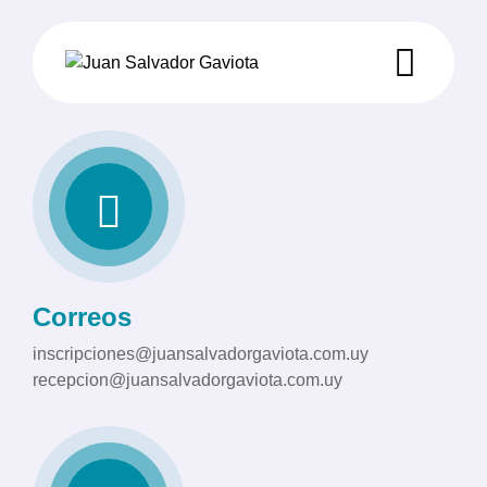
Correos
inscripciones@juansalvadorgaviota.com.uy
recepcion@juansalvadorgaviota.com.uy