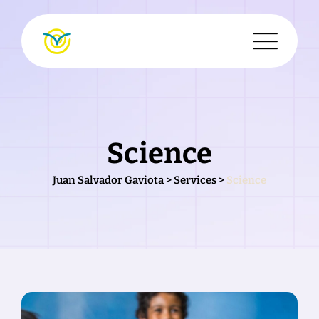
Skip
to
content
Science
Juan Salvador Gaviota
>
Services
>
Science