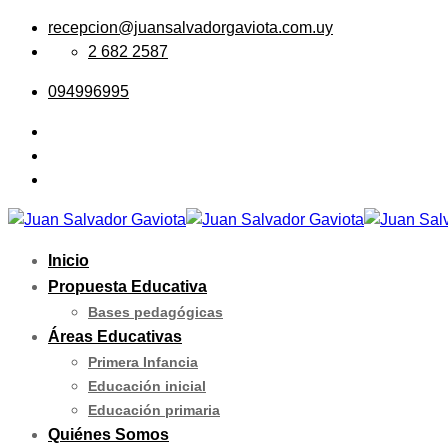
Skip
recepcion@juansalvadorgaviota.com.uy
to
2 682 2587
content
094996995
Inicio
Propuesta Educativa
Bases pedagógicas
Áreas Educativas
Primera Infancia
Educación inicial
Educación primaria
Quiénes Somos