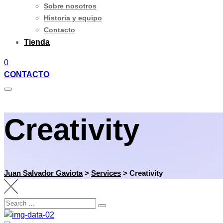
Sobre nosotros
Historia y equipo
Contacto
Tienda
0
CONTACTO
Creativity
Juan Salvador Gaviota
>
Services
>
Creativity
Search
Search
for: