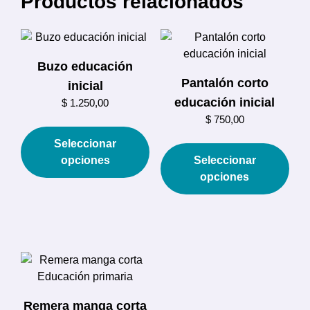
Productos relacionados
Buzo educación
Pantalón corto
inicial
educación inicial
$
1.250,00
$
750,00
Este
producto
Est
Seleccionar
tiene
prod
opciones
Seleccionar
múltiples
tien
opciones
variantes.
múlt
Las
vari
opciones
Las
se
opc
pueden
se
elegir
pue
en
eleg
Remera manga corta
la
en