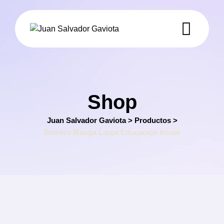
Skip
to
content
Shop
Juan Salvador Gaviota
>
Productos
>
Remera Manga Larga Educación Inicial