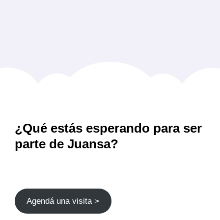
Las
opciones
se
pueden
elegir
en
la
página
de
producto
¿Qué estás esperando para ser
parte de Juansa?
Agendá una visita >