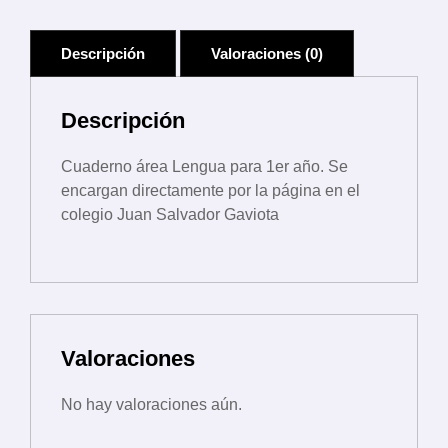
Lengua
1er
Descripción
Valoraciones (0)
año
Educación
Descripción
Primaria.
cantidad
Cuaderno área Lengua para 1er año. Se
encargan directamente por la página en el
colegio Juan Salvador Gaviota
Valoraciones
No hay valoraciones aún.