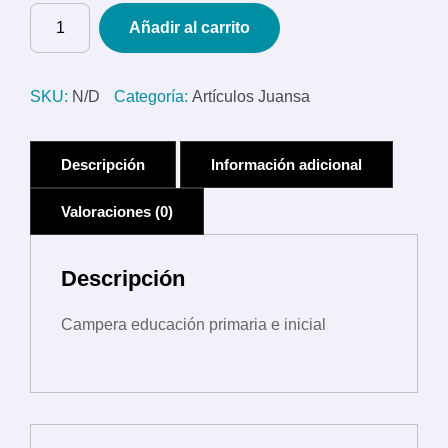
Campera
Añadir al carrito
educación
primaria
e
SKU:
N/D
Categoría:
Artículos Juansa
inicial
cantidad
Descripción
Información adicional
Valoraciones (0)
Descripción
Campera educación primaria e inicial