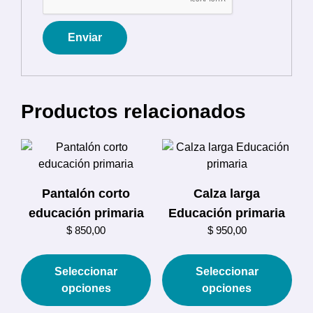
Productos relacionados
Pantalón corto
Calza larga
educación primaria
Educación primaria
$
850,00
$
950,00
Este
Est
producto
prod
Seleccionar
Seleccionar
tiene
tien
opciones
opciones
múltiples
múlt