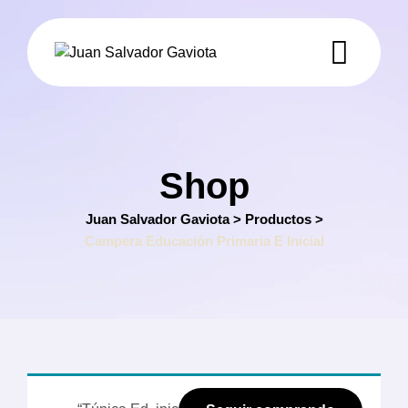
Skip
to
content
Shop
Juan Salvador Gaviota
>
Productos
>
Campera Educación Primaria E Inicial