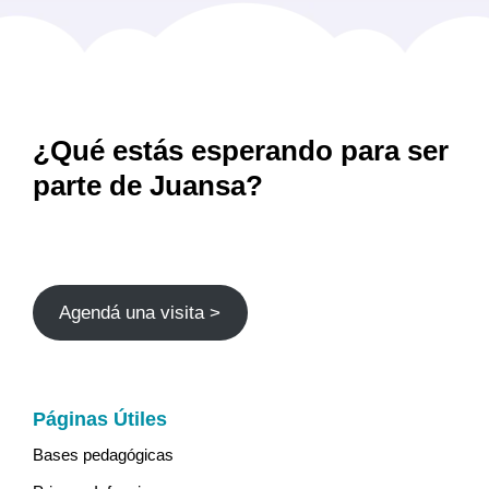
en
la
página
de
producto
¿Qué estás esperando para ser
parte de Juansa?
Agendá una visita >
Páginas Útiles
Bases pedagógicas