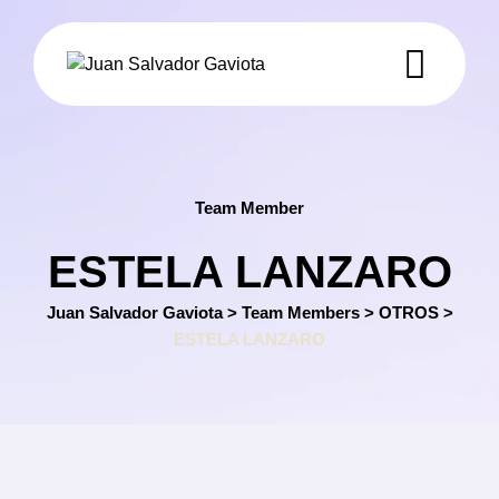
Skip
to
content
Team Member
ESTELA LANZARO
Juan Salvador Gaviota
>
Team Members
>
OTROS
>
ESTELA LANZARO