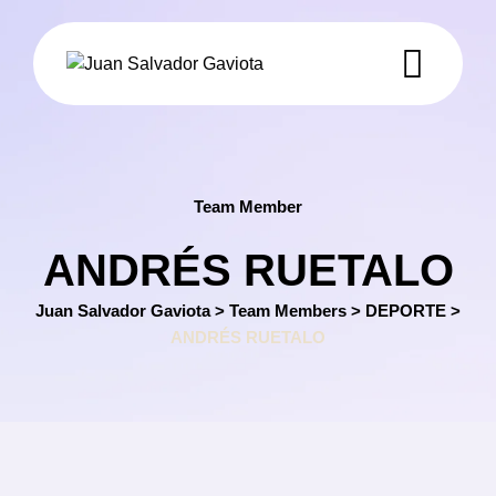
Skip
to
content
Team Member
ANDRÉS RUETALO
Juan Salvador Gaviota
>
Team Members
>
DEPORTE
>
ANDRÉS RUETALO