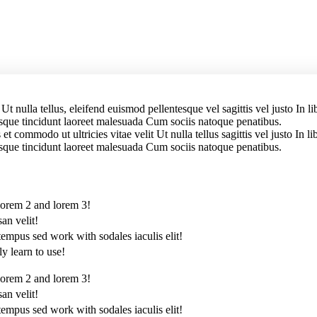
t nulla tellus, eleifend euismod pellentesque vel sagittis vel justo In li
sque tincidunt laoreet malesuada Cum sociis natoque penatibus.
commodo ut ultricies vitae velit Ut nulla tellus sagittis vel justo In li
sque tincidunt laoreet malesuada Cum sociis natoque penatibus.
 lorem 2 and lorem 3!
an velit!
mpus sed work with sodales iaculis elit!
y learn to use!
 lorem 2 and lorem 3!
an velit!
mpus sed work with sodales iaculis elit!