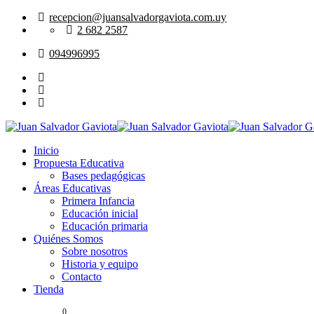
Skip
recepcion@juansalvadorgaviota.com.uy
to
2 682 2587
content
094996995
Inicio
Propuesta Educativa
Bases pedagógicas
Áreas Educativas
Primera Infancia
Educación inicial
Educación primaria
Quiénes Somos
Sobre nosotros
Historia y equipo
Contacto
Tienda
0