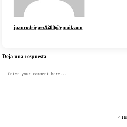
juanrodriguez9288@gmail.com
Deja una respuesta
Thi