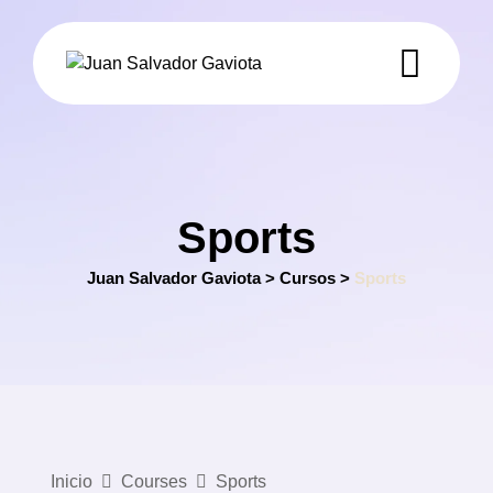
Skip
to
content
Sports
Juan Salvador Gaviota
>
Cursos
>
Sports
Inicio
Courses
Sports